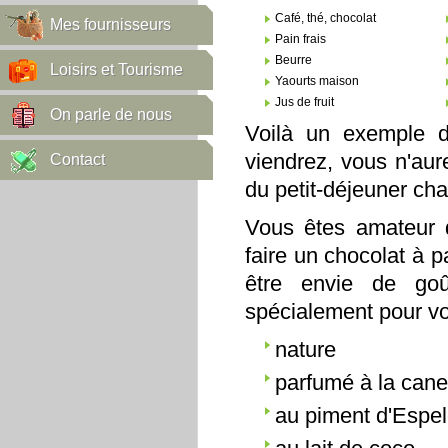
Café, thé, chocolat
Mes fournisseurs
Pain frais
Beurre
Loisirs et Tourisme
Yaourts maison
Jus de fruit
On parle de nous
Voilà un exemple d
viendrez, vous n'aur
Contact
du petit-déjeuner cha
Vous êtes amateur 
faire un chocolat à 
être envie de go
spécialement pour v
nature
parfumé à la cane
au piment d'Espel