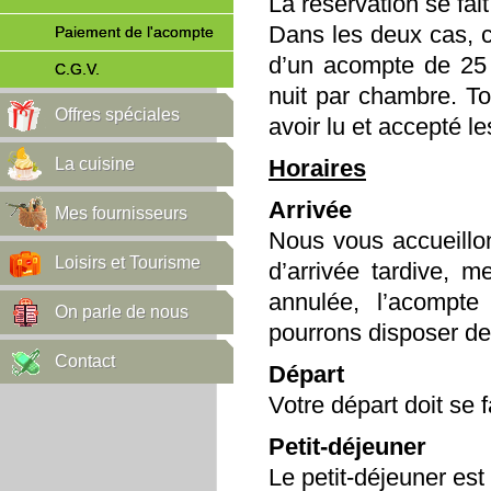
La réservation se fait
Dans les deux cas, c
Paiement de l'acompte
d’un acompte de 25
C.G.V.
nuit par chambre. T
Offres spéciales
avoir lu et accepté l
La cuisine
Horaires
Arrivée
Mes fournisseurs
Nous vous accueillon
Loisirs et Tourisme
d’arrivée tardive, m
annulée, l’acompt
On parle de nous
pourrons disposer de
Contact
Départ
Votre départ doit se 
Petit-déjeuner
Le petit-déjeuner est