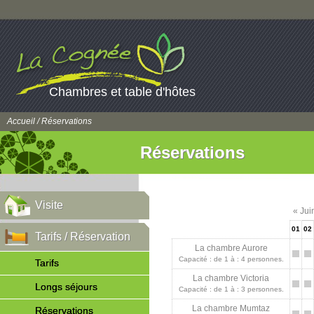
Chambres et table d'hôtes
Accueil
/ Réservations
Réservations
Visite
« Jui
01
02
Tarifs / Réservation
La chambre Aurore
Capacité : de 1 à : 4 personnes.
Tarifs
La chambre Victoria
Longs séjours
Capacité : de 1 à : 3 personnes.
La chambre Mumtaz
Réservations