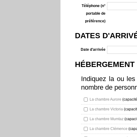
Téléphone (n°
portable de
préférence)
DATES D'ARRIV
Date d'arrivée
HÉBERGEMENT
Indiquez la ou les
nombre de personn
La chambre Aurore
(capacité
La chambre Victoria
(capacit
La chambre Mumtaz
(capaci
La chambre Clémence
(capa